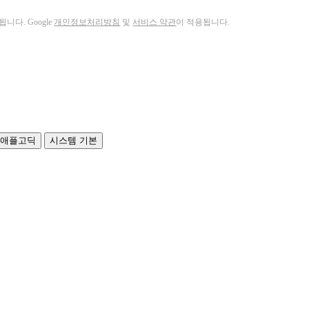
니다. Google
개인정보처리방침
및
서비스 약관
이 적용됩니다.
애플고딕
시스템 기본