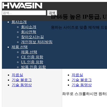
검색
IP66등 높은 IP등급
회사소개
회사소개
원하는 사이즈로 맞춤 제작해 드립
회사연혁
찾아오시는길
개인정보 처리방침
제품 선택
제품 선택
CE 인증 외함
UL 인증 외함
방폭 인증 외함
내진 전기외함
자료실
자료실
양얍 외함
기술 블로그
기술 블로그
일반 스틸 외함
기술 동영상
기술 동영상
플라스틱 외함
알루미늄 외함 ED-AL
좌우로 스크롤하시면 원하
악세사리
열교환기