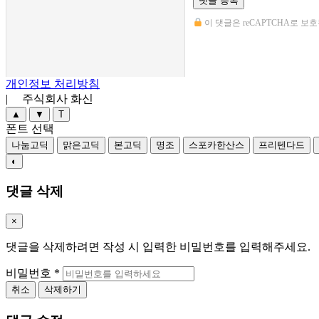
댓글 등록
이 댓글은 reCAPTCHA로 보호됩
개인정보 처리방침
| 주식회사 화신
▲
▼
T
폰트 선택
나눔고딕
맑은고딕
본고딕
명조
스포카한산스
프리텐다드
◐
댓글 삭제
×
댓글을 삭제하려면 작성 시 입력한 비밀번호를 입력해주세요.
비밀번호
*
취소
삭제하기