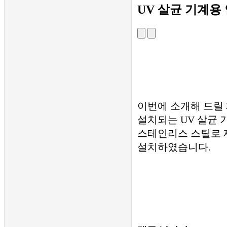
서비스
UV 살균 기계용
구조 해석 및 시뮬레이션
가스켓 임가공
견적 및 문의
견적 및 문의
자료실
자료실
기술 블로그
기술 동영상
대리점
이번에 소개해 드릴
대리점
대리점 주문 사이트
설치되는 UV 살균 
쇼핑몰
스테인리스 스틸로 
설치하였습니다.
☰