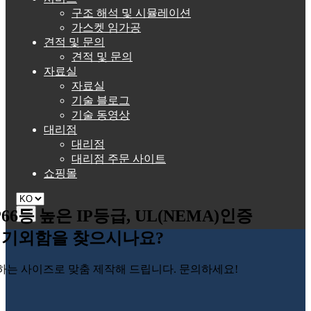
구조 해석 및 시뮬레이션
가스켓 임가공
견적 및 문의
견적 및 문의
자료실
자료실
기술 블로그
기술 동영상
대리점
대리점
대리점 주문 사이트
쇼핑몰
P66등 높은 IP등급, UL(NEMA)인증
☰
기외함을 찾으시나요?
하는 사이즈로 맞춤 제작해 드립니다. 문의하세요!