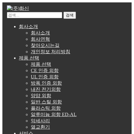
검색
회사소개
회사소개
회사연혁
찾아오시는길
개인정보 처리방침
제품 선택
제품 선택
CE 인증 외함
UL 인증 외함
방폭 인증 외함
내진 전기외함
양얍 외함
일반 스틸 외함
플라스틱 외함
알루미늄 외함 ED-AL
악세사리
열교환기
서비스