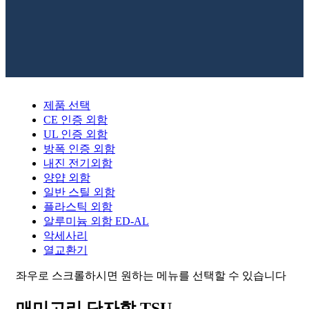
제품 선택
CE 인증 외함
UL 인증 외함
방폭 인증 외함
내진 전기외함
양얍 외함
일반 스틸 외함
플라스틱 외함
알루미늄 외함 ED-AL
악세사리
열교환기
좌우로 스크롤하시면 원하는 메뉴를 선택할 수 있습니다
매미고리 단자함 TSU