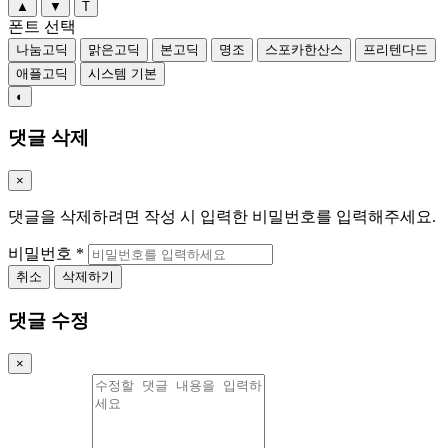
▲
▼
T
폰트 선택
나눔고딕
맑은고딕
본고딕
명조
스포카한산스
프리텐다드
애플고딕
시스템 기본
◐
댓글 삭제
×
댓글을 삭제하려면 작성 시 입력한 비밀번호를 입력해주세요.
비밀번호
*
취소
삭제하기
댓글 수정
×