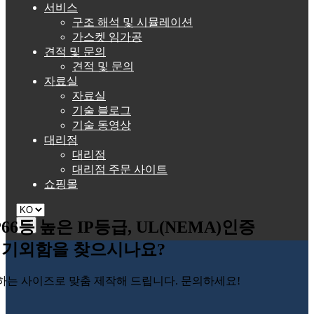
서비스
구조 해석 및 시뮬레이션
가스켓 임가공
견적 및 문의
견적 및 문의
자료실
자료실
기술 블로그
기술 동영상
대리점
대리점
대리점 주문 사이트
쇼핑몰
P66등 높은 IP등급, UL(NEMA)인증
☰
기외함을 찾으시나요?
하는 사이즈로 맞춤 제작해 드립니다. 문의하세요!