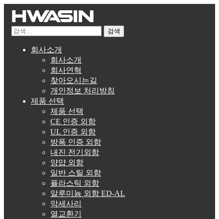
검색
회사소개
회사소개
회사연혁
찾아오시는길
개인정보 처리방침
제품 선택
제품 선택
CE 인증 외함
UL 인증 외함
방폭 인증 외함
내진 전기외함
양얍 외함
일반 스틸 외함
플라스틱 외함
알루미늄 외함 ED-AL
악세사리
열교환기