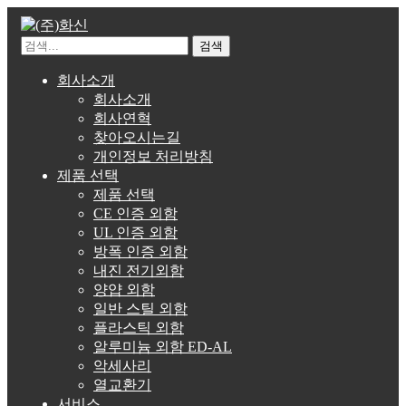
검색
회사소개
회사소개
회사연혁
찾아오시는길
개인정보 처리방침
제품 선택
제품 선택
CE 인증 외함
UL 인증 외함
방폭 인증 외함
내진 전기외함
양얍 외함
일반 스틸 외함
플라스틱 외함
알루미늄 외함 ED-AL
악세사리
열교환기
서비스