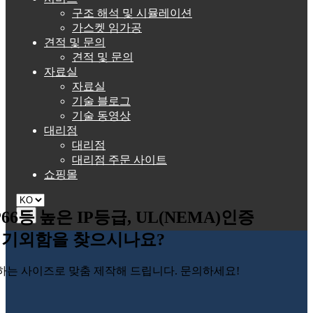
구조 해석 및 시뮬레이션
가스켓 임가공
견적 및 문의
견적 및 문의
자료실
자료실
기술 블로그
기술 동영상
대리점
대리점
대리점 주문 사이트
쇼핑몰
P66등 높은 IP등급, UL(NEMA)인증
☰
기외함을 찾으시나요?
하는 사이즈로 맞춤 제작해 드립니다. 문의하세요!