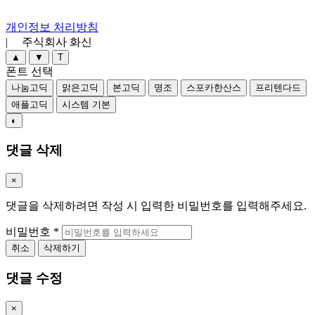
개인정보 처리방침
| 주식회사 화신
▲
▼
T
폰트 선택
나눔고딕
맑은고딕
본고딕
명조
스포카한산스
프리텐다드
애플고딕
시스템 기본
◐
댓글 삭제
×
댓글을 삭제하려면 작성 시 입력한 비밀번호를 입력해주세요.
비밀번호
*
취소
삭제하기
댓글 수정
×