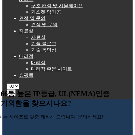
구조 해석 및 시뮬레이션
가스켓 임가공
견적 및 문의
견적 및 문의
자료실
자료실
기술 블로그
기술 동영상
대리점
대리점
대리점 주문 사이트
쇼핑몰
P66등 높은 IP등급, UL(NEMA)인증
☰
기외함을 찾으시나요?
하는 사이즈로 맞춤 제작해 드립니다. 문의하세요!