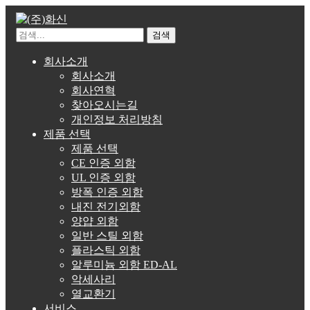
검색
회사소개
회사소개
회사연혁
찾아오시는길
개인정보 처리방침
제품 선택
제품 선택
CE 인증 외함
UL 인증 외함
방폭 인증 외함
내진 전기외함
양얍 외함
일반 스틸 외함
플라스틱 외함
알루미늄 외함 ED-AL
악세사리
열교환기
서비스