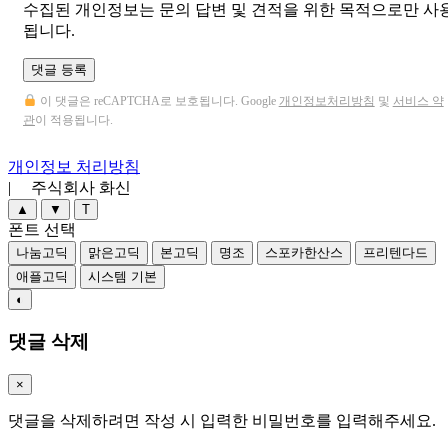
수집된 개인정보는 문의 답변 및 견적을 위한 목적으로만 사
됩니다.
댓글 등록
이 댓글은 reCAPTCHA로 보호됩니다. Google
개인정보처리방침
및
서비스 약
관
이 적용됩니다.
개인정보 처리방침
| 주식회사 화신
▲
▼
T
폰트 선택
나눔고딕
맑은고딕
본고딕
명조
스포카한산스
프리텐다드
애플고딕
시스템 기본
◐
댓글 삭제
×
댓글을 삭제하려면 작성 시 입력한 비밀번호를 입력해주세요.