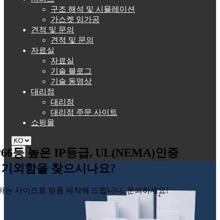
구조 해석 및 시뮬레이션
가스켓 임가공
견적 및 문의
견적 및 문의
자료실
자료실
기술 블로그
기술 동영상
대리점
대리점
대리점 주문 사이트
쇼핑몰
P66등 높은 IP등급, UL(NEMA)인증
☰
기외함을 찾으시나요?
하는 사이즈로 맞춤 제작해 드립니다. 문의하세요!