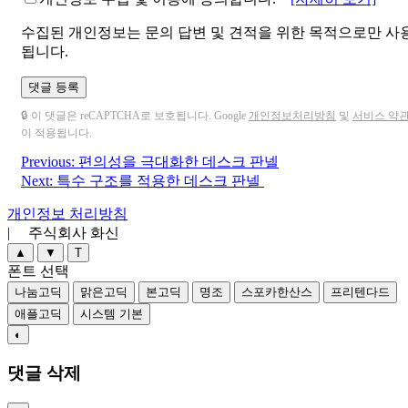
수집된 개인정보는 문의 답변 및 견적을 위한 목적으로만 사
됩니다.
댓글 등록
🔒 이 댓글은 reCAPTCHA로 보호됩니다. Google
개인정보처리방침
및
서비스 약
이 적용됩니다.
Previous:
편의성을 극대화한 데스크 판넬
글
Next:
특수 구조를 적용한 데스크 판넬
탐
개인정보 처리방침
색
| 주식회사 화신
▲
▼
T
폰트 선택
나눔고딕
맑은고딕
본고딕
명조
스포카한산스
프리텐다드
애플고딕
시스템 기본
◐
댓글 삭제