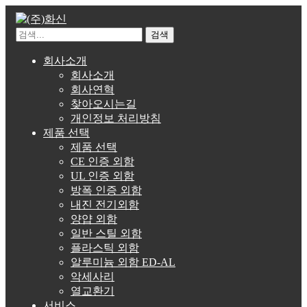
검색
회사소개
회사소개
회사연혁
찾아오시는길
개인정보 처리방침
제품 선택
제품 선택
CE 인증 외함
UL 인증 외함
방폭 인증 외함
내진 전기외함
양얍 외함
일반 스틸 외함
플라스틱 외함
알루미늄 외함 ED-AL
악세사리
열교환기
서비스