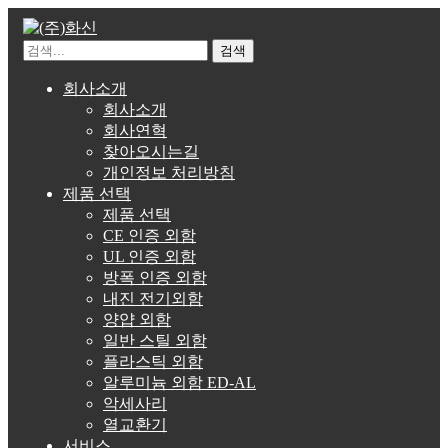
검색
회사소개
회사소개
회사연혁
찾아오시는길
개인정보 처리방침
제품 선택
제품 선택
CE 인증 외함
UL 인증 외함
방폭 인증 외함
내진 전기외함
양얍 외함
일반 스틸 외함
플라스틱 외함
알루미늄 외함 ED-AL
악세사리
열교환기
서비스