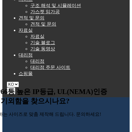
구조 해석 및 시뮬레이션
가스켓 임가공
견적 및 문의
견적 및 문의
자료실
자료실
기술 블로그
기술 동영상
대리점
대리점
대리점 주문 사이트
쇼핑몰
P66등 높은 IP등급, UL(NEMA)인증
☰
기외함을 찾으시나요?
하는 사이즈로 맞춤 제작해 드립니다. 문의하세요!