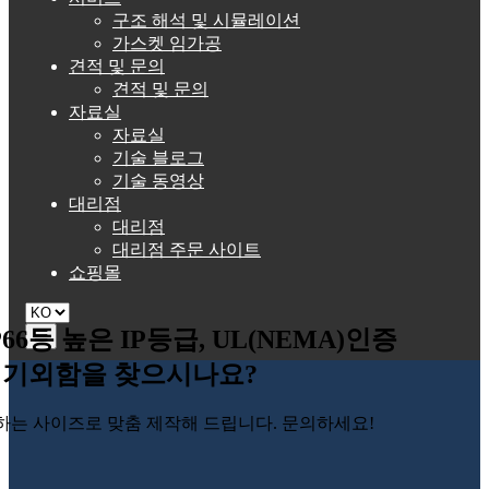
구조 해석 및 시뮬레이션
가스켓 임가공
견적 및 문의
견적 및 문의
자료실
자료실
기술 블로그
기술 동영상
대리점
대리점
대리점 주문 사이트
쇼핑몰
P66등 높은 IP등급, UL(NEMA)인증
☰
기외함을 찾으시나요?
하는 사이즈로 맞춤 제작해 드립니다. 문의하세요!