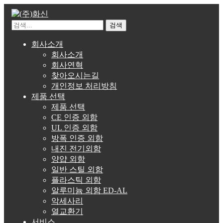
검색
회사소개
회사소개
회사연혁
찾아오시는길
개인정보 처리방침
제품 선택
제품 선택
CE 인증 외함
UL 인증 외함
방폭 인증 외함
내진 전기외함
양얍 외함
일반 스틸 외함
플라스틱 외함
알루미늄 외함 ED-AL
악세사리
열교환기
서비스