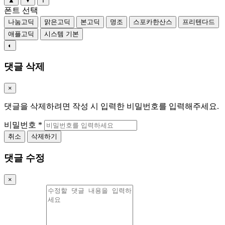
▲
▼
T
폰트 선택
나눔고딕
맑은고딕
본고딕
명조
스포카한산스
프리텐다드
애플고딕
시스템 기본
◐
댓글 삭제
×
댓글을 삭제하려면 작성 시 입력한 비밀번호를 입력해주세요.
비밀번호
*
취소
삭제하기
댓글 수정
×