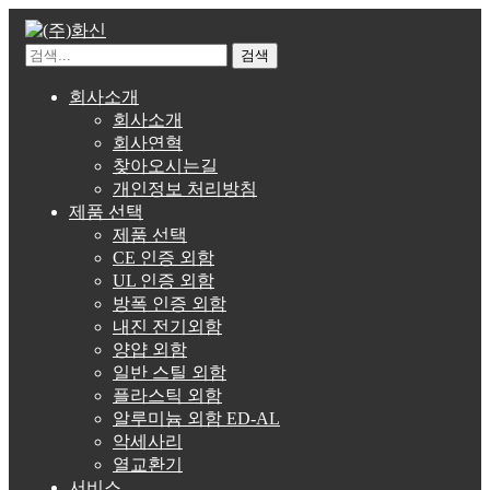
검색
회사소개
회사소개
회사연혁
찾아오시는길
개인정보 처리방침
제품 선택
제품 선택
CE 인증 외함
UL 인증 외함
방폭 인증 외함
내진 전기외함
양얍 외함
일반 스틸 외함
플라스틱 외함
알루미늄 외함 ED-AL
악세사리
열교환기
서비스