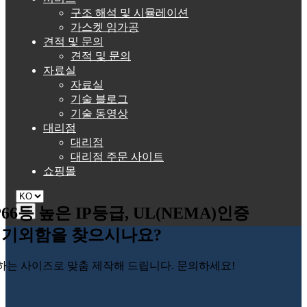
구조 해석 및 시뮬레이션
가스켓 임가공
견적 및 문의
견적 및 문의
자료실
자료실
기술 블로그
기술 동영상
대리점
대리점
대리점 주문 사이트
쇼핑몰
P66등 높은 IP등급, UL(NEMA)인증
☰
기외함을 찾으시나요?
하는 사이즈로 맞춤 제작해 드립니다. 문의하세요!