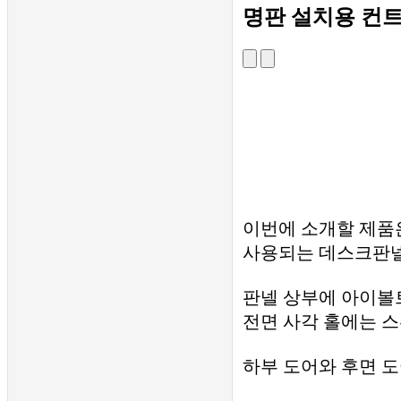
구조 해석 및 시뮬레이션
명판 설치용 컨
가스켓 임가공
견적 및 문의
견적 및 문의
자료실
자료실
기술 블로그
기술 동영상
대리점
대리점
대리점 주문 사이트
쇼핑몰
이번에 소개할 제품
사용되는 데스크판
☰
판넬 상부에 아이볼
전면 사각 홀에는 스
하부 도어와 후면 