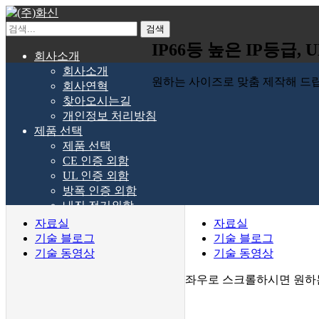
검색
IP66등 높은 IP등급
회사소개
회사소개
원하는 사이즈로 맞춤 제작해 드립
회사연혁
찾아오시는길
개인정보 처리방침
제품 선택
제품 선택
CE 인증 외함
UL 인증 외함
방폭 인증 외함
내진 전기외함
양얍 외함
자료실
자료실
일반 스틸 외함
기술 블로그
기술 블로그
플라스틱 외함
기술 동영상
기술 동영상
알루미늄 외함 ED-AL
좌우로 스크롤하시면 원하
악세사리
열교환기
서비스