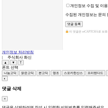
개인정보 수집 및 이
수집된 개인정보는 문의 
댓글 등록
이 댓글은 reCAPTCHA로 보호됩
개인정보 처리방침
| 주식회사 화신
▲
▼
T
폰트 선택
나눔고딕
맑은고딕
본고딕
명조
스포카한산스
프리텐다드
◐
댓글 삭제
×
댓글을 삭제하려면 작성 시 입력한 비밀번호를 입력해주세요.