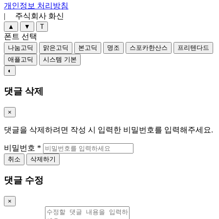
개인정보 처리방침
| 주식회사 화신
▲
▼
T
폰트 선택
나눔고딕
맑은고딕
본고딕
명조
스포카한산스
프리텐다드
애플고딕
시스템 기본
◐
댓글 삭제
×
댓글을 삭제하려면 작성 시 입력한 비밀번호를 입력해주세요.
비밀번호
*
취소
삭제하기
댓글 수정
×