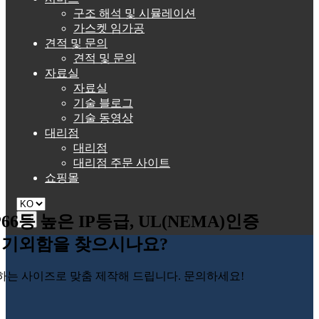
구조 해석 및 시뮬레이션
가스켓 임가공
견적 및 문의
견적 및 문의
자료실
자료실
기술 블로그
기술 동영상
대리점
대리점
대리점 주문 사이트
쇼핑몰
P66등 높은 IP등급, UL(NEMA)인증
☰
기외함을 찾으시나요?
하는 사이즈로 맞춤 제작해 드립니다. 문의하세요!