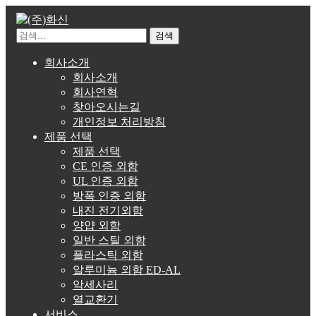
검색
회사소개
회사소개
회사연혁
찾아오시는길
개인정보 처리방침
제품 선택
제품 선택
CE 인증 외함
UL 인증 외함
방폭 인증 외함
내진 전기외함
양얍 외함
일반 스틸 외함
플라스틱 외함
알루미늄 외함 ED-AL
악세사리
열교환기
서비스